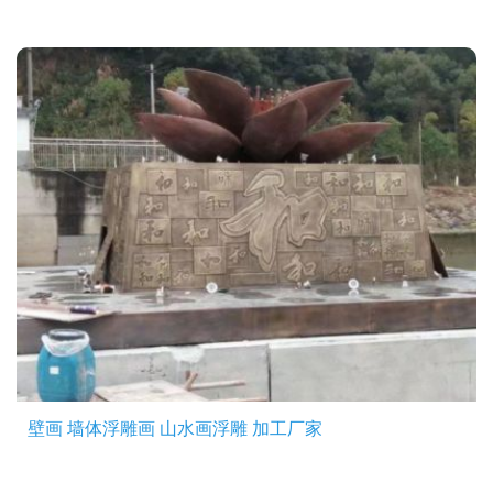
壁画 墙体浮雕画 山水画浮雕 加工厂家